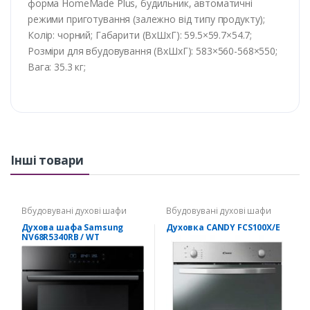
форма HomeMade Plus, будильник, автоматичні
режими приготування (залежно від типу продукту);
Колір: чорний; Габарити (ВхШхГ): 59.5×59.7×54.7;
Розміри для вбудовування (ВхШхГ): 583×560-568×550;
Вага: 35.3 кг;
Інші товари
Вбудовувані духові шафи
Вбудовувані духові шафи
Духова шафа Samsung
Духовка CANDY FCS100X/E
NV68R5340RB / WT