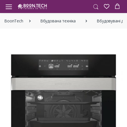
BoonTech
Вбудована техніка
Вбудовувані ду