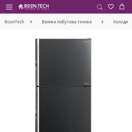
BoonTech
Велика побутова техніка
Холодиль