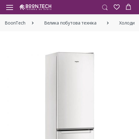
BoonTech
Велика побутова техніка
Холодиль