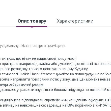
Опис товару
Характеристики
 ідеальну якість повітря в приміщенні.
ак тихо, що нічим не видає своєї присутності
о пристрою (наприклад, каміна або духовки) і досягненні встано
рного розподілу теплого повітря по всьому будинку.
 технології Daikin Flash Streamer: дихайте на повні груди, не побо
зволяє направляти повітряний потік у зону, де в цей момент нема
 енергозберігаючий режим
 дозволяє управляти внутрішнім блоком звідусюди по локальній ме
у кондиціонера відповідають європейським концепціям оформлення і
нь впливу на навколишнє середовище на 68% порівняно з R-410A і