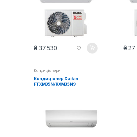
₴ 37 530
₴ 27
Кондиціонери
Кондиціонер Daikin
FTXM35N/RXM35N9