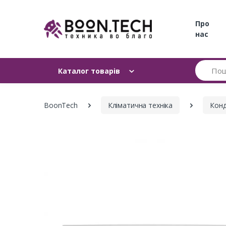
Про
нас
Пошук
Каталог товарів
BoonTech
Кліматична техніка
Конд