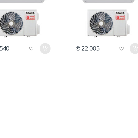
 540
₴ 22 005