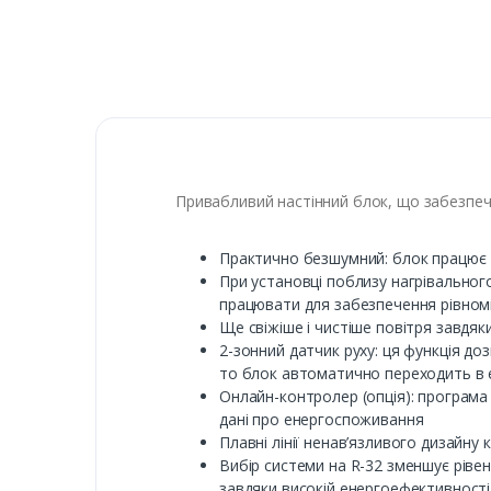
Привабливий настінний блок, що забезпечує
Практично безшумний: блок працює т
При установці поблизу нагрівальног
працювати для забезпечення рівномі
Ще свіжіше і чистіше повітря завдяки
2-зонний датчик руху: ця функція до
то блок автоматично переходить в
Онлайн-контролер (опція): програма
дані про енергоспоживання
Плавні лінії ненав’язливого дизайн
Вибір системи на R-32 зменшує ріве
завдяки високій енергоефективності