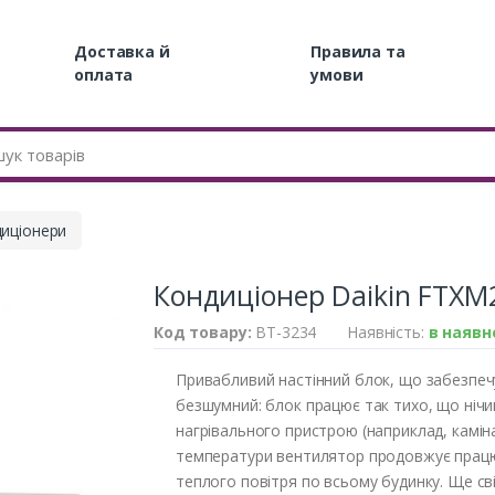
Доставка й
Правила та
оплата
умови
иціонери
Кондиціонер Daikin FTX
Код товару:
BT-3234
Наявність:
в наявн
Привабливий настінний блок, що забезпечу
безшумний: блок працює так тихо, що нічи
нагрівального пристрою (наприклад, каміна
температури вентилятор продовжує працю
теплого повітря по всьому будинку. Ще свіж