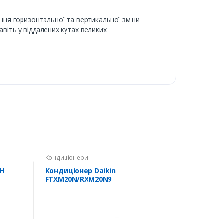
ння горизонтальної та вертикальної зміни
віть у віддалених кутах великих
Кондиціонери
HH
Кондиціонер Daikin
FTXM20N/RXM20N9