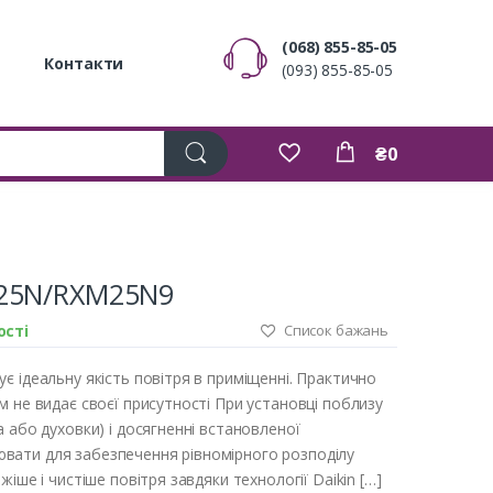
(068) 855-85-05
Контакти
(093) 855-85-05
₴0
M25N/RXM25N9
ості
Список бажань
є ідеальну якість повітря в приміщенні. Практично
м не видає своєї присутності При установці поблизу
 або духовки) і досягненні встановленої
вати для забезпечення рівномірного розподілу
іше і чистіше повітря завдяки технології Daikin […]