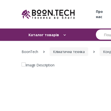
Про
нас
Пошук
Каталог товарів
BoonTech
Кліматична техніка
Конд