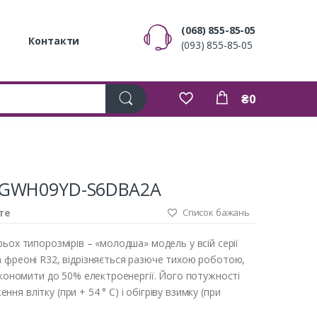
(068) 855-85-05
Контакти
(093) 855-85-05
₴0
r GWH09YD-S6DBA2A
те
Список бажань
ьох типорозмірів – «молодша» модель у всій серії
 фреоні R32, відрізняється разюче тихою роботою,
 економити до 50% електроенергії. Його потужності
я влітку (при + 54 ° С) і обігріву взимку (при