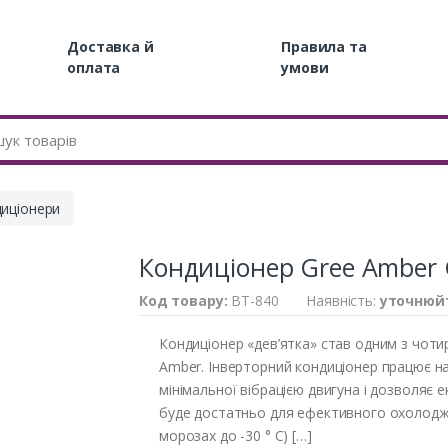
Доставка й
Правила та
оплата
умови
иціонери
Кондиціонер Gree Ambe
Код товару:
BT-840
Наявність:
уточнюй
Кондиціонер «дев’ятка» став одним з чотир
Amber. Інверторний кондиціонер працює на
мінімальної вібрацією двигуна і дозволяє
буде достатньо для ефективного охолодженн
морозах до -30 ° С) […]