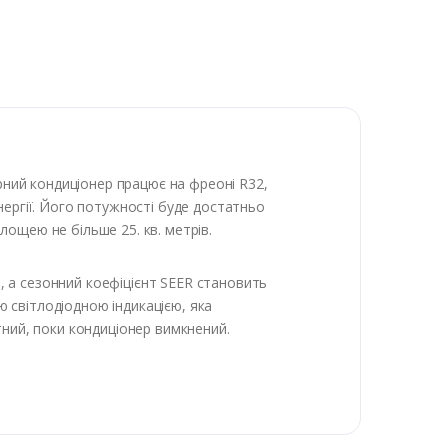
рний кондиціонер працює на фреоні R32,
нергії. Його потужності буде достатньо
площею не більше 25. кв. метрів.
 а сезонний коефіцієнт SEER становить
ю світлодіодною індикацією, яка
тний, поки кондиціонер вимкнений.