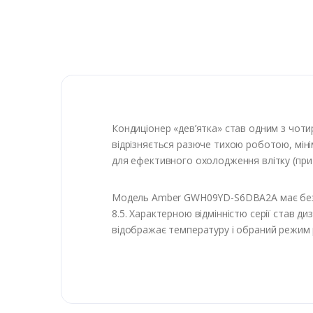
Кондиціонер «дев’ятка» став одним з чоти
відрізняється разюче тихою роботою, міні
для ефективного охолодження влітку (при + 
Модель Amber GWH09YD-S6DBA2A має бездог
8.5. Характерною відмінністю серії став д
відображає температуру і обраний режим р