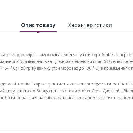
Опис товару
Характеристики
рьох типорозмірів – «молодша» модель у всій серії Amber. Інверто
мальної вібрацією двигуна і дозволяє економити до 50% електрое
54 ° С) і обігріву взимку (при морозах до -30 ° С) в приміщеннях 
анні технічні характеристики – клас енергоефективності А +++,
изайн внутрішнього блоку спліт-системи Amber Gree. Дисплей з біло
оботи, ховається на лицьовій панелі за шаром пластика і непомі