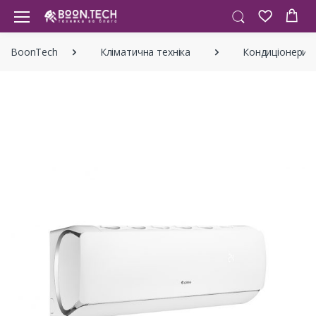
BoonTech
Кліматична техніка
Кондиціонери