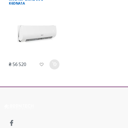
K6DNA1A
₴ 56 520