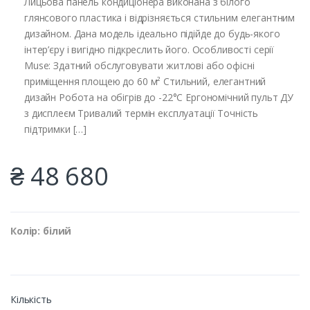
Лицьова панель кондиціонера виконана з білого
глянсового пластика і відрізняється стильним елегантним
дизайном. Дана модель ідеально підійде до будь-якого
інтер’єру і вигідно підкреслить його. Особливості серії
Muse: Здатний обслуговувати житлові або офісні
приміщення площею до 60 м² Стильний, елегантний
дизайн Робота на обігрів до -22°С Ергономічний пульт ДУ
з дисплеєм Тривалий термін експлуатації Точність
підтримки […]
₴ 48 680
Колір: білий
Кількість