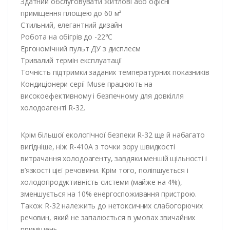
Здатний обслуговувати житлові або офісні
приміщення площею до 60 м²
Стильний, елегантний дизайн
Робота на обігрів до -22°С
Ергономічний пульт ДУ з дисплеєм
Тривалий термін експлуатації
Точність підтримки заданих температурних показників
Кондиціонери серії Muse працюють на
високоефективному і безпечному для довкілля
холодоагенті R-32.
Крім більшої екологічної безпеки R-32 ще й набагато
вигідніше, ніж R-410A з точки зору швидкості
витрачання холодоагенту, завдяки меншій щільності і
в’язкості цієї речовини. Крім того, поліпшується і
холодопродуктивність системи (майже на 4%),
зменшується на 10% енергоспоживання пристрою.
Також R-32 належить до нетоксичних слабогорючих
речовин, який не запалюється в умовах звичайних
приміщень.