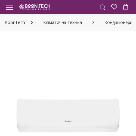
BoonTech
Кліматична техніка
Кондиціонери