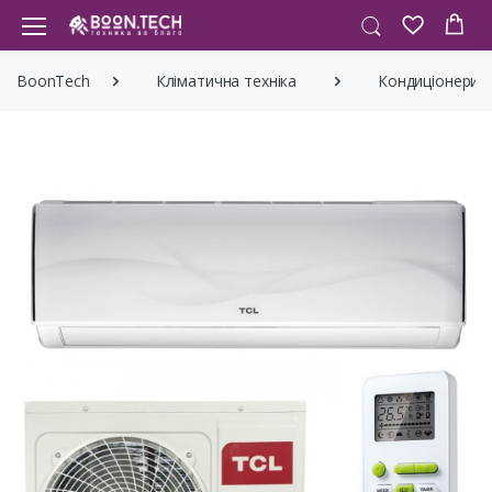
BoonTech
Кліматична техніка
Кондиціонери