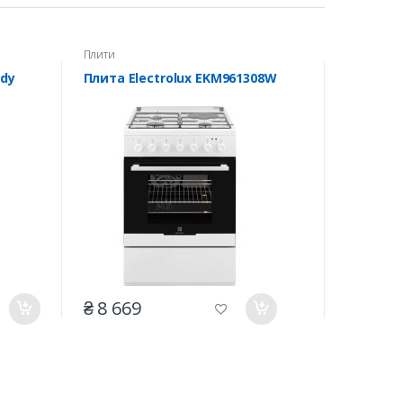
Плити
dy
Плита Electrolux EKM961308W
₴ 8 669