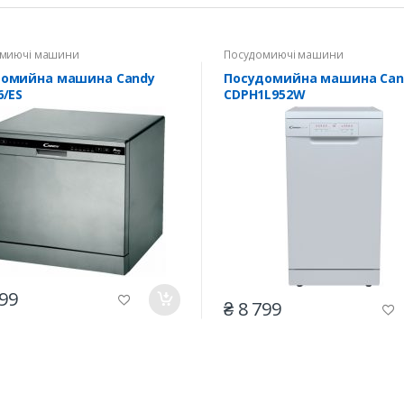
миючі машини
Посудомиючі машини
домийна машина Candy
Посудомийна машина Can
6/ES
CDPH1L952W
999
₴ 8 799