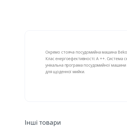
Окремо стояча посудомийна машина Beko DF
Клас енергоефективності: A ++. Система с
унікальна програма посудомийної машини B
для щоденної мийки.
Інші товари