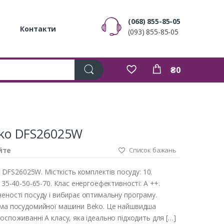
(068) 855-85-05
Контакти
(093) 855-85-05
₴0
ko DFS26025W
йте
Список бажань
FS26025W. Місткість комплектів посуду: 10.
 35-40-50-65-70. Клас енергоефективності: A ++.
неності посуду і вибирає оптимальну програму.
рама посудомийної машини Beko. Це найшвидша
оспоживанні A класу, яка ідеально підходить для […]