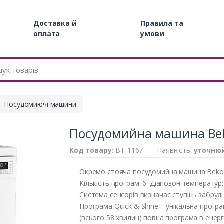
Доставка й
Правила та
оплата
умови
Посудомиючі машини
Посудомийна машина Be
Код товару:
BT-1167
Наявність:
уточню
Окремо стояча посудомийна машина Beko D
Кількість програм: 6. Діапозон температур:
Система сенсорів визначає ступінь забруд
Програма Quick & Shine – унікальна прог
(всього 58 хвилин) повна програма в енерг