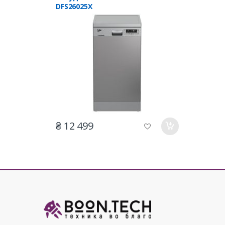
DFS26025X
₴ 12 499