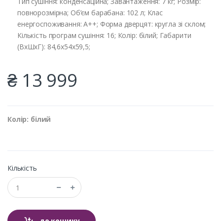
Тип сушіння: конденсаційна; Завантаження: 7 кг; Розмір:
повнорозмірна; Об’єм барабана: 102 л; Клас
енергоспоживання: A++; Форма дверцят: кругла зі склом;
Кількість програм сушіння: 16; Колір: білий; Габарити
(ВхШхГ): 84,6х54х59,5;
₴ 13 999
Колір: білий
Кількість
до кошику