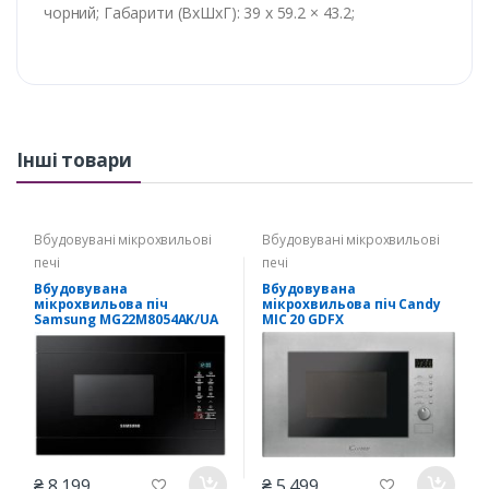
чорний; Габарити (ВхШхГ): 39 x 59.2 × 43.2;
Інші товари
Вбудовувані мікрохвильові
Вбудовувані мікрохвильові
печі
печі
Вбудовувана
Вбудовувана
мiкрохвильова пiч
мiкрохвильова пiч Candy
Samsung MG22M8054AK/UA
MIC 20 GDFX
₴ 8 199
₴ 5 499