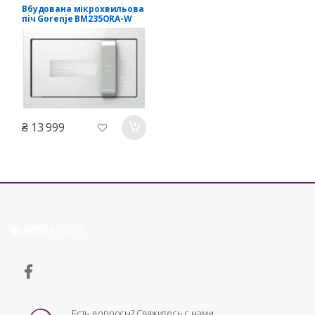
Вбудована мікрохвильова
піч Gorenje BM235ORA-W
₴ 13 999
Есть вопросы? Свяжитесь с нами