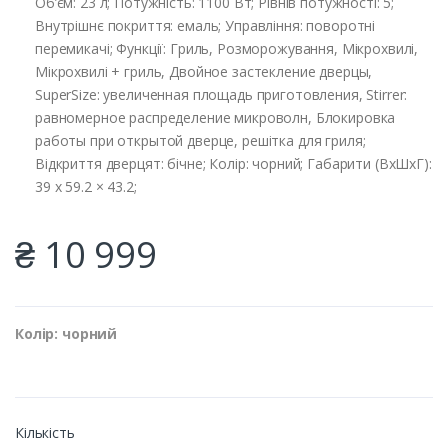
Об’єм: 23 л; Потужність: 1100 Вт; Рівнів потужності: 5;
Внутрішнє покриття: емаль; Управління: поворотні
перемикачі; Функції: Гриль, Розморожування, Мікрохвилі,
Мікрохвилі + гриль, Двойное застекление дверцы,
SuperSize: увеличенная площадь приготовления, Stirrer:
равномерное распределение микроволн, Блокировка
работы при открытой дверце, решітка для гриля;
Відкриття дверцят: бічне; Колір: чорний; Габарити (ВхШхГ):
39 x 59.2 × 43.2;
₴ 10 999
Колір: чорний
Кількість