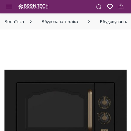
BoonTech
Вбудована техніка
Вбудовувані мік