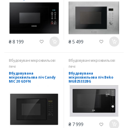
₴ 8 199
₴ 5 499
Вбудовувані мікрохвильові
Вбудовувані мікрохвильові
печі
печі
Вбудовувана
Вбудовувана
мiкрохвильова пiч Candy
мікрохвильова піч Beko
MIC 20 GDFN
MGB25332BG
₴ 7 999