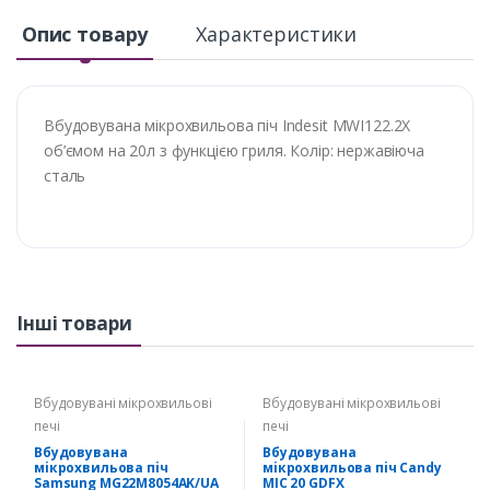
Опис товару
Характеристики
Вбудовувана мiкрохвильова пiч Indesit MWI122.2X
об’ємом на 20л з функцією гриля. Колір: нержавіюча
сталь
Інші товари
Вбудовувані мікрохвильові
Вбудовувані мікрохвильові
печі
печі
Вбудовувана
Вбудовувана
мiкрохвильова пiч
мiкрохвильова пiч Candy
Samsung MG22M8054AK/UA
MIC 20 GDFX