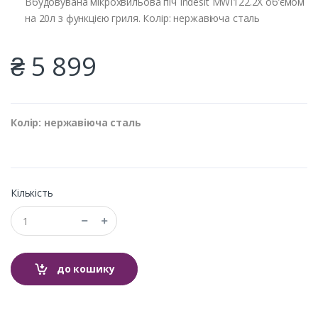
Вбудовувана мiкрохвильова пiч Indesit MWI122.2X об’ємом
на 20л з функцією гриля. Колір: нержавіюча сталь
₴ 5 899
Колір: нержавіюча сталь
Кількість
до кошику