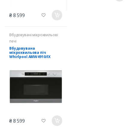
₴ 8 599
Вбудовувані мікрохвильові
печі
Вбудовувана
мікрохвильова піч
Whirlpool AMW4910/IX
₴ 8 599