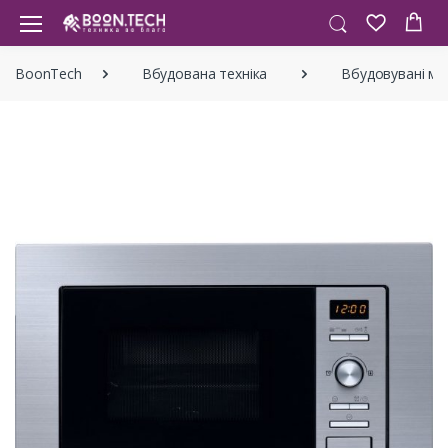
BoonTech
Вбудована техніка
Вбудовувані мік