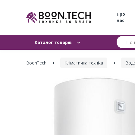
Про
нас
Пошук
Каталог товарів
BoonTech
Кліматична техніка
Водо